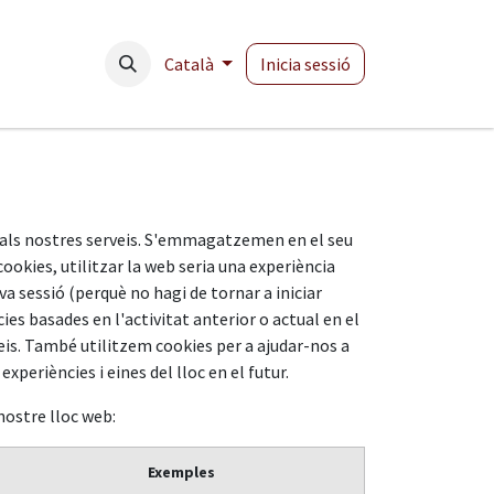
Català
Inicia sessió
x als nostres serveis. S'emmagatzemen en el seu
okies, utilitzar la web seria una experiència
va sessió (perquè no hagi de tornar a iniciar
ies basades en l'activitat anterior o actual en el
rveis. També utilitzem cookies per a ajudar-nos a
periències i eines del lloc en el futur.
nostre lloc web:
Exemples