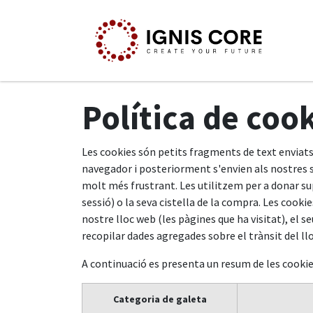
Skip to Content
Ini
Política de coo
Les cookies són petits fragments de text enviats
navegador i posteriorment s'envien als nostres s
molt més frustrant. Les utilitzem per a donar supo
sessió) o la seva cistella de la compra. Les cooki
nostre lloc web (les pàgines que ha visitat), el s
recopilar dades agregades sobre el trànsit del llo
A continuació es presenta un resum de les cooki
Categoria de galeta