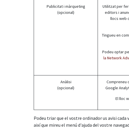
Publicitat i màrqueting
Utilitzat per fe
(opcional)
editors i anun
llocs web q
Tingueu en comp
Podeu optar per 
la Network Adve
Anàlisi
Compreneu co
(opcional)
Google Analyt
El lloc
Podeu triar que el vostre ordinador us avisi cada
així que mireu el menú d'ajuda del vostre navega