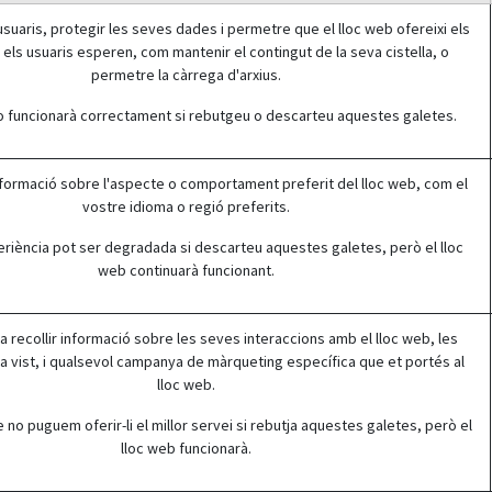
usuaris, protegir les seves dades i permetre que el lloc web ofereixi els
 els usuaris esperen, com mantenir el contingut de la seva cistella, o
permetre la càrrega d'arxius.
no funcionarà correctament si rebutgeu o descarteu aquestes galetes.
formació sobre l'aspecte o comportament preferit del lloc web, com el
vostre idioma o regió preferits.
eriència pot ser degradada si descarteu aquestes galetes, però el lloc
web continuarà funcionant.
r a recollir informació sobre les seves interaccions amb el lloc web, les
a vist, i qualsevol campanya de màrqueting específica que et portés al
lloc web.
 no puguem oferir-li el millor servei si rebutja aquestes galetes, però el
lloc web funcionarà.