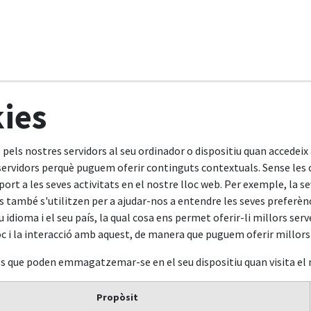
ci
Serveis
Contacte
kies
 pels nostres servidors al seu ordinador o dispositiu quan accedei
ervidors perquè puguem oferir continguts contextuals. Sense les co
rt a les seves activitats en el nostre lloc web. Per exemple, la se
es també s'utilitzen per a ajudar-nos a entendre les seves preferènc
eu idioma i el seu país, la qual cosa ens permet oferir-li millors se
c i la interacció amb aquest, de manera que puguem oferir millors ex
es que poden emmagatzemar-se en el seu dispositiu quan visita el 
Propòsit