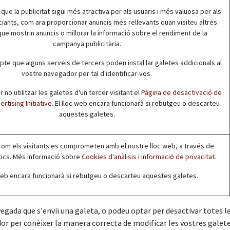
r que la publicitat sigui més atractiva per als usuaris i més valuosa per als
ciants, com ara proporcionar anuncis més rellevants quan visiteu altres
ue mostrin anuncis o millorar la informació sobre el rendiment de la
campanya publicitària.
te que alguns serveis de tercers poden instal·lar galetes addicionals al
vostre navegador per tal d'identificar-vos.
no utilitzar les galetes d'un tercer visitant el
Pàgina de desactivació de
rtising Initiative
. El lloc web encara funcionarà si rebutgeu o descarteu
aquestes galetes.
m els visitants es comprometen amb el nostre lloc web, a través de
ics. Més informació sobre
Cookies d'anàlisis i informació de privacitat.
 web encara funcionarà si rebutgeu o descarteu aquestes galetes.
 vegada que s'enviï una galeta, o podeu optar per desactivar totes 
dor per conèixer la manera correcta de modificar les vostres galete