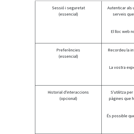
Sessió i seguretat
Autenticar als 
(essencial)
serveis que
El lloc web 
Preferències
Recordeu la in
(essencial)
La vostra exp
Historial d'interaccions
S'utilitza pe
(opcional)
pàgines que h
És possible que