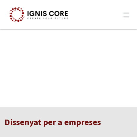
Skip to Content
Dissenyat per a empreses